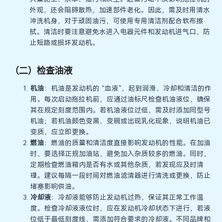
外观，还会阻碍散热，加速部件老化。因此，需及时用清水
冲洗机身，对于顽固油污，可使用专用清洁剂配合软布擦
拭。清洁时要注意避免水进入电器元件和发动机进气口，防
止短路或损坏发动机。
（二）检查油液
机油
：机油是发动机的 “血液”，起到润滑、冷却和清洁的作
用。每次启动拖拉机前，应通过油标尺检查机油液位，确保
其在规定刻度范围内。若机油液位过低，需及时添加同型号
机油；若机油颜色变黑、变稠或出现乳化现象，说明机油已
变质，应立即更换。
燃油
：燃油的质量和清洁度直接影响发动机的性能。在加油
时，要选择正规加油站，避免加入杂质较多的燃油。同时，
定期检查燃油箱内是否有水或其他杂质，若发现应及时清
理。建议每隔一段时间对燃油滤清器进行清洗或更换，防止
堵塞影响供油。
冷却液
：冷却液能够防止发动机过热，保证其正常工作温
度。检查冷却液液位时，应在发动机冷却状态下进行，若液
位低于最低刻度线，需添加符合要求的冷却液。不同品牌和