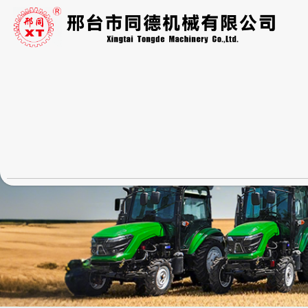
跳
至
内
容