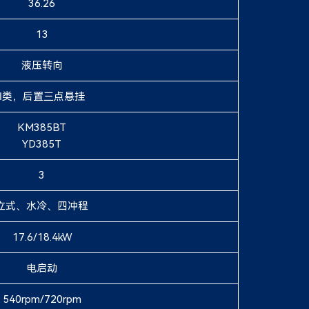
36.26
13
液压转向
Ⅰ类，后置三点悬挂
KM385BT
YD385T
3
立式、水冷、四冲程
17.6/18.4kW
电启动
540rpm/720rpm