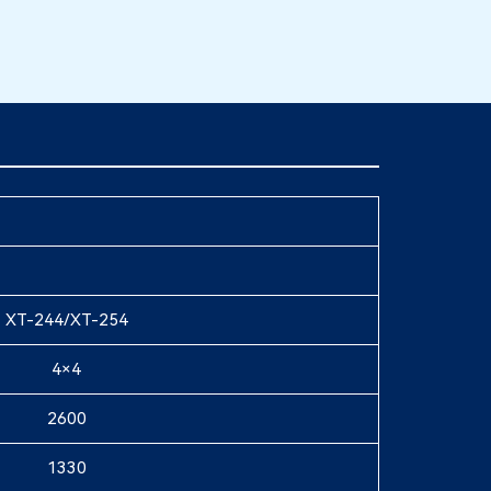
XT-244/XT-254
4×4
2600
1330