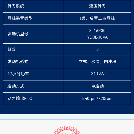
转向系统
液压转向
悬挂装置类型
Ⅰ类，后置三点悬挂
3L16P30
发动机型号
YD3B30VA
缸数
3
发动机形式
立式、水冷、四冲程
12小时功率
22.1kW
启动方式
电启动
动力输出PTO
540rpm/720rpm