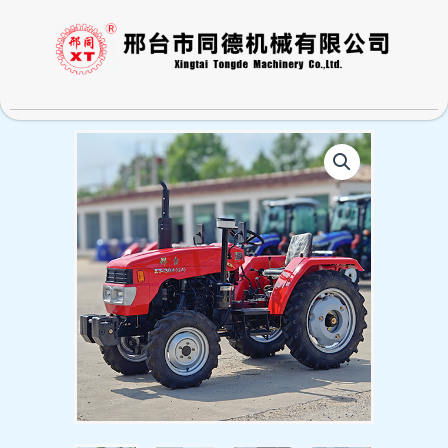
跳
至
内
容