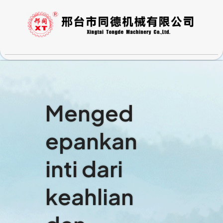
Lewati
ke
konten
Menged
epankan
inti dari
keahlian