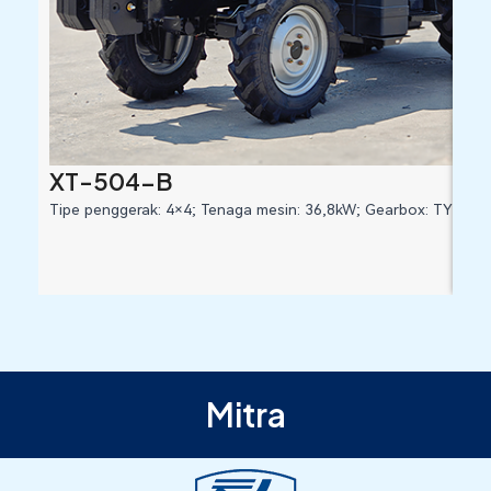
XT-504-B
XT
Tipe penggerak: 4×4; Tenaga mesin: 36,8kW; Gearbox: TYE/TE
Tip
Mitra