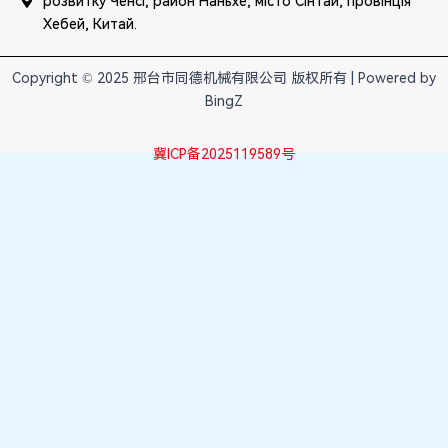
розвитку Ченсі, район Наньхе, місто Сінтай, провінція
Хебей, Китай.
Copyright © 2025 邢台市同德机械有限公司 版权所有 | Powered by
BingZ
冀ICP备2025119589号