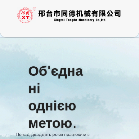
Перейти
до
вмісту
Об'єдна
ні
однією
метою.
Понад двадцять років працюючи в